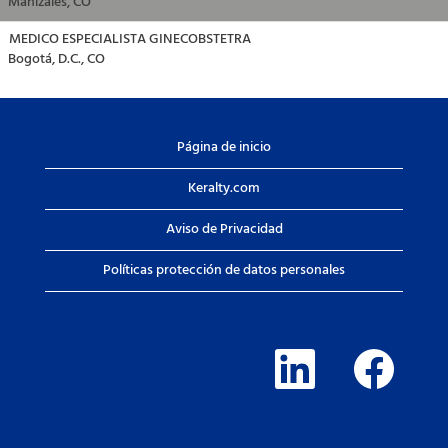
Manizales, CO
MEDICO ESPECIALISTA GINECOBSTETRA
Bogotá, D.C., CO
Página de inicio
Keralty.com
Aviso de Privacidad
Políticas protección de datos personales
S
S
e
e
a
a
b
b
r
r
e
e
e
e