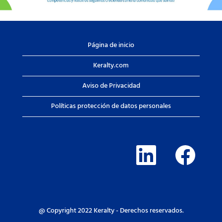
Página de inicio
Keralty.com
Aviso de Privacidad
Políticas protección de datos personales
S
S
e
e
a
a
b
b
r
r
e
e
e
e
n
n
u
u
n
n
@ Copyright 2022 Keralty - Derechos reservados.
a
a